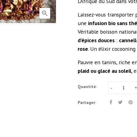
L’Afrique du Sud dans vot

Laissez-vous transporter 
une
infusion bio sans th
Véritable boisson nationa
d’épices douces
:
cannell
rose
. Un élixir cocooning 
Pauvre en tanins, riche e
plaid ou glacé au soleil
, 
Quantité:
Partager: