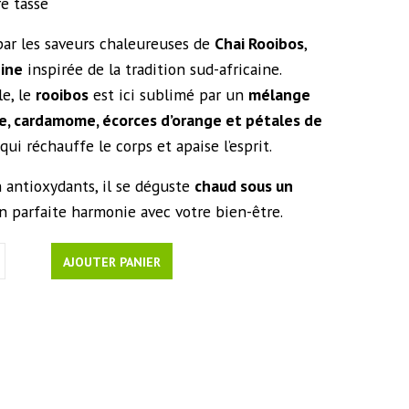
re tasse
par les saveurs chaleureuses de
Chai Rooibos
,
éine
inspirée de la tradition sud-africaine.
le, le
rooibos
est ici sublimé par un
mélange
e, cardamome, écorces d’orange et pétales de
qui réchauffe le corps et apaise l’esprit.
n antioxydants, il se déguste
chaud sous un
en parfaite harmonie avec votre bien-être.
AJOUTER PANIER