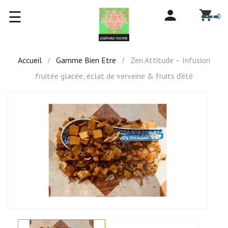
Basculer
☰
-
0
la
navigation
Accueil
Gamme Bien Etre
Zen Attitude – Infusion
fruitée glacée, éclat de verveine & fruits d'été