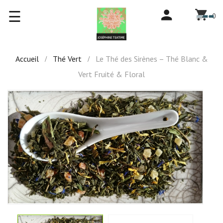
Basculer
☰
-
0
la
navigation
Accueil
Thé Vert
Le Thé des Sirènes – Thé Blanc &
Vert Fruité & Floral